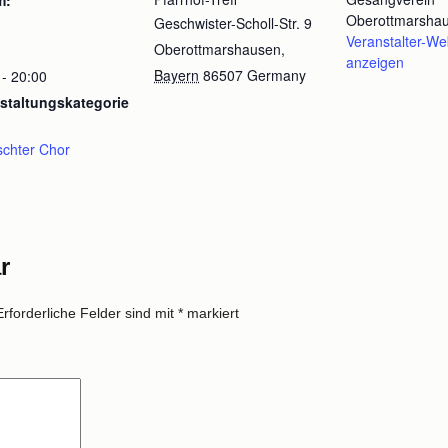
m:
Oberottmarsha
Geschwister-Scholl-Str. 9
Veranstalter-We
Oberottmarshausen
,
anzeigen
Bayern
86507
Germany
 - 20:00
staltungskategorie
chter Chor
r
Erforderliche Felder sind mit
*
markiert