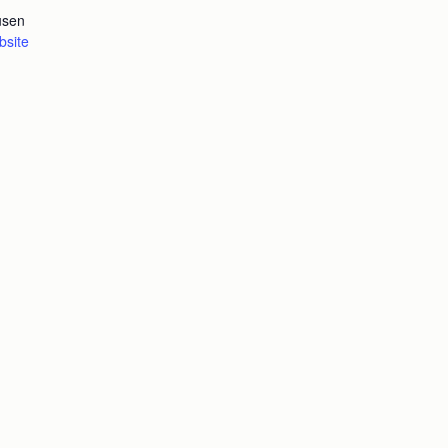
usen
bsite