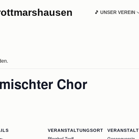
Hauptmenü
rottmarshausen
🎵 UNSER VEREIN
den.
mischter Chor
ILS
VERANSTALTUNGSORT
VERANSTAL
Pfarrhof-Treff
Gesangverein