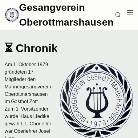
Zum
Gesangverein
Inhalt
ME
SUCHEN
springen
Oberottmarshausen
ÖF
⏳ Chronik
Am 1. Oktober 1979
gründeten 17
Mitglieder den
Männergesangverein
Oberottmarshausen
im Gasthof Zott.
Zum 1. Vorsitzenden
wurde Klaus Liedtke
gewählt. 1. Chorleiter
war Oberlehrer Josef