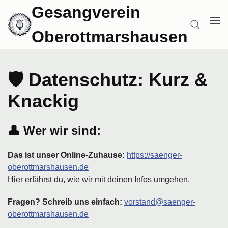
Zum
Gesangverein
Inhalt
ME
SUCHEN
springen
Oberottmarshausen
ÖF
🛡️ Datenschutz: Kurz &
Knackig
👤
Wer wir sind:
Das ist unser Online-Zuhause:
https://saenger-
oberottmarshausen.de
Hier erfährst du, wie wir mit deinen Infos umgehen.
Fragen? Schreib uns einfach:
vorstand@saenger-
oberottmarshausen.de